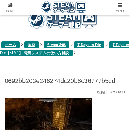
ゲーム関連雑記ブログ
HOME
MENU
ホーム
攻略
Steam攻略
7 Days to Die
7 Days to
Die【a19.1】 電気システムの使い方解説
0692bb203e246274dc20b8c36777b5cd
2020.10.11