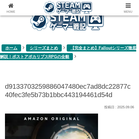
ゲーム関連雑記ブログ
HOME
MENU
ホーム
シリーズまとめ
【完全まとめ】Falloutシリーズ徹底
解説！ポストアポカリプスRPGの全貌
d9133703259886047480ec7ad8dc22877c
40fec3fe5b73b1bbc443194461d54d
2025.09.06