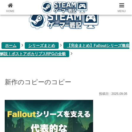
ゲーム関連雑記ブログ
HOME
MENU
ホーム
シリーズまとめ
【完全まとめ】Falloutシリーズ徹底
解説！ポストアポカリプスRPGの全貌
新作のコピーのコピー
2025.09.05