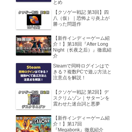
とめ
【クソゲー戦記 第3回】四
八（仮）｜恐怖より炎上が
勝った問題作
【新作インディーゲーム紹
介！】第18回『After Long
Night（长夜之后）』徹底紹
介
Steamで同時ログインはで
きる？複数PCで遊ぶ方法と
注意点を解説！
【クソゲー戦記 第2回】デ
スクリムゾン｜サターンを
震わせた迷台詞と悪夢
【新作インディーゲーム紹
介！】第17回
『Megabonk』徹底紹介