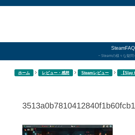
SteamFAQ
Steamの様々な疑
ホーム
レビュー・感想
Steamレビュー
【Sla
3513a0b7810412840f1b60fcb