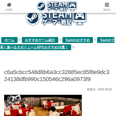
ゲーム関連雑記ブログ
HOME
MENU
ホーム
おすすめゲーム紹介
Switchおすすめ
Switchで
長く遊べる大ボリュームRPGおすすめ10選！
c6a5cbcc548d8b6a3cc32885ec85f8e9dc3
24138dfb990c150546c296a0973f9
2025.09.02