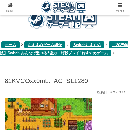
ゲーム関連雑記ブログ
HOME
MENU
ホーム
おすすめゲーム紹介
Switchおすすめ
【2025年
版】Switch みんなで遊べる“協力・対戦プレイ”おすすめゲーム
81KVCOxx0mL._AC_SL1280_
2025.09.14