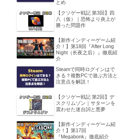
とめ
【クソゲー戦記 第3回】四
八（仮）｜恐怖より炎上が
勝った問題作
【新作インディーゲーム紹
介！】第18回『After Long
Night（长夜之后）』徹底紹
介
Steamで同時ログインはで
きる？複数PCで遊ぶ方法と
注意点を解説！
【クソゲー戦記 第2回】デ
スクリムゾン｜サターンを
震わせた迷台詞と悪夢
【新作インディーゲーム紹
介！】第17回
『Megabonk』徹底紹介