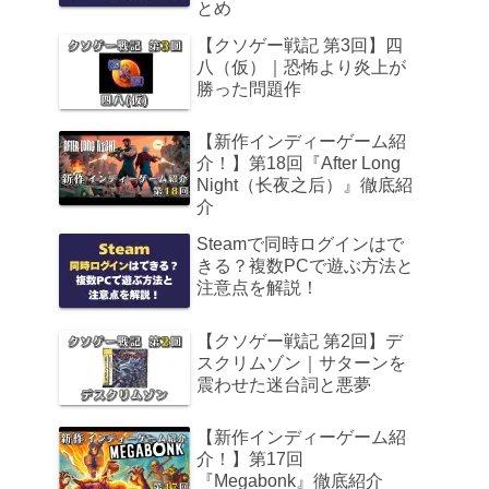
とめ
【クソゲー戦記 第3回】四
八（仮）｜恐怖より炎上が
勝った問題作
【新作インディーゲーム紹
介！】第18回『After Long
Night（长夜之后）』徹底紹
介
Steamで同時ログインはで
きる？複数PCで遊ぶ方法と
注意点を解説！
【クソゲー戦記 第2回】デ
スクリムゾン｜サターンを
震わせた迷台詞と悪夢
【新作インディーゲーム紹
介！】第17回
『Megabonk』徹底紹介