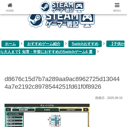
ゲーム関連雑記ブログ
HOME
MENU
ホーム
おすすめゲーム紹介
Switchおすすめ
【子供か
ら大人まで】知育・学習におすすめのSwitchゲーム6 選
d8676c15d7b7a289aa9ac8962725d13044
4a7e2192c8978544251fd61f0f8926
2025.09.15