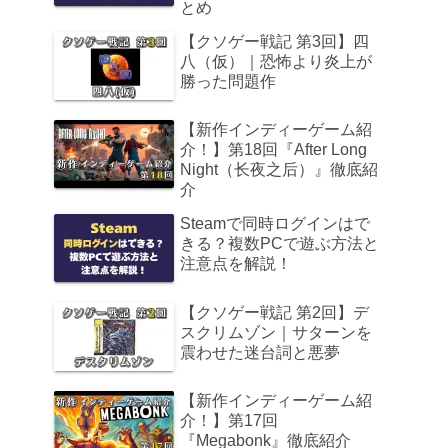
とめ
【クソゲー戦記 第3回】四
八（仮）｜恐怖より炎上が
勝った問題作
【新作インディーゲーム紹
介！】第18回『After Long
Night（长夜之后）』徹底紹
介
Steamで同時ログインはで
きる？複数PCで遊ぶ方法と
注意点を解説！
【クソゲー戦記 第2回】デ
スクリムゾン｜サターンを
震わせた迷台詞と悪夢
【新作インディーゲーム紹
介！】第17回
『Megabonk』徹底紹介