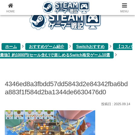
ゲーム関連雑記ブログ
HOME
MENU
ホーム
おすすめゲーム紹介
Switchおすすめ
【コスパ
最強】約1000円(セール含む)で楽しめるSwitch格安ゲーム10選
4346ed8a3fbdd57dd5843d2e84342fba6bd
a883f1f584d2ba1344de6630476d0
2025.09.14