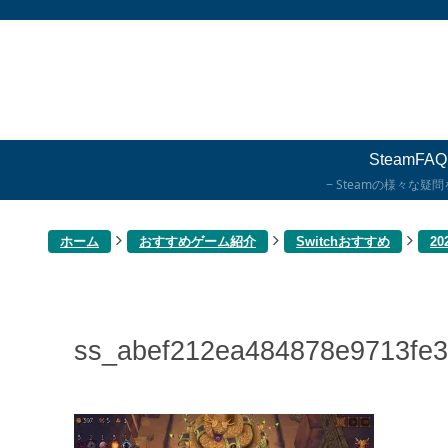
SteamFAQ
Steamの様々な疑
ホーム
おすすめゲーム紹介
Switchおすすめ
2
ss_abef212ea484878e9713fe3