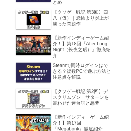
とめ
【クソゲー戦記 第3回】四
八（仮）｜恐怖より炎上が
勝った問題作
【新作インディーゲーム紹
介！】第18回『After Long
Night（长夜之后）』徹底紹
介
Steamで同時ログインはで
きる？複数PCで遊ぶ方法と
注意点を解説！
【クソゲー戦記 第2回】デ
スクリムゾン｜サターンを
震わせた迷台詞と悪夢
【新作インディーゲーム紹
介！】第17回
『Megabonk』徹底紹介