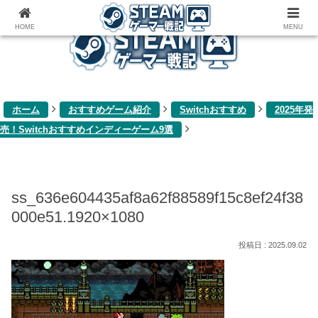
ゲーム関連雑記ブログ
HOME
MENU
ホーム
おすすめゲーム紹介
Switchおすすめ
2025年発
売！Switchおすすめインディーゲーム9選
ss_636e604435af8a62f88589f15c8ef24f38
000e51.1920×1080
2025.09.02