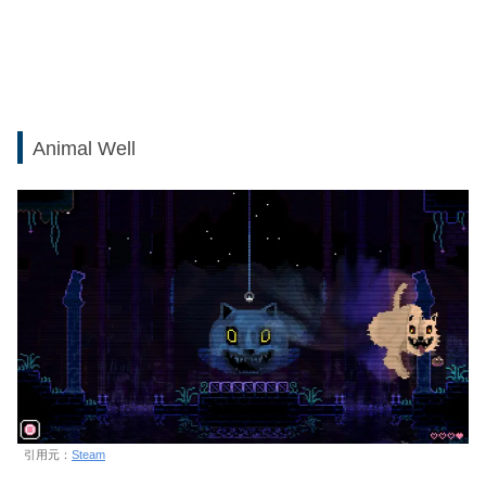
Animal Well
引用元：
Steam