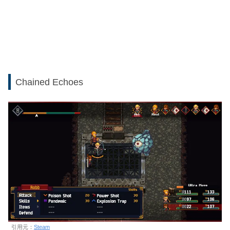
Chained Echoes
引用元：
Steam