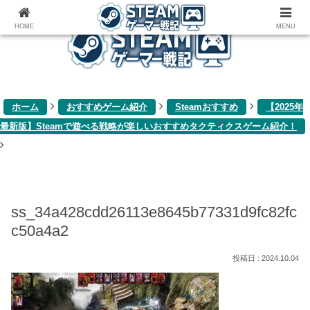
ゲーム関連雑記ブログ
HOME
MENU
ホーム
おすすめゲーム紹介
Steamおすすめ
【2025年
最新版】Steamで遊べる戦略が楽しいおすすめタクティクスゲーム紹介！
ss_34a428cdd26113e8645b77331d9fc82fc
c50a4a2
2024.10.04