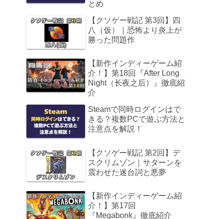
とめ
【クソゲー戦記 第3回】四
八（仮）｜恐怖より炎上が
勝った問題作
【新作インディーゲーム紹
介！】第18回『After Long
Night（长夜之后）』徹底紹
介
Steamで同時ログインはで
きる？複数PCで遊ぶ方法と
注意点を解説！
【クソゲー戦記 第2回】デ
スクリムゾン｜サターンを
震わせた迷台詞と悪夢
【新作インディーゲーム紹
介！】第17回
『Megabonk』徹底紹介