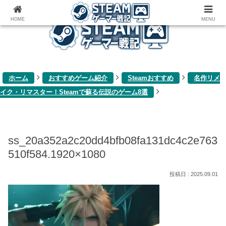
ゲーム関連雑記ブログ
HOME
MENU
ホーム
おすすめゲーム紹介
Steamおすすめ
名作リメ
イク・リマスター！Steamで蘇る伝説のゲーム8選
ss_20a352a2c20dd4bfb08fa131dc4c2e763
510f584.1920×1080
2025.09.01