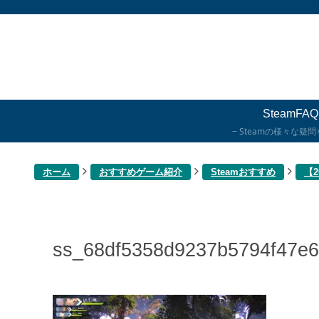
SteamFAQ
Steamの様々な疑
ホーム
おすすめゲーム紹介
Steamおすすめ
【2
ss_68df5358d9237b5794f47e