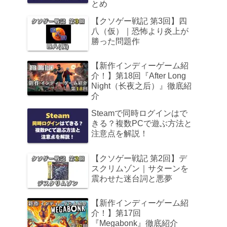
とめ
【クソゲー戦記 第3回】四
八（仮）｜恐怖より炎上が
勝った問題作
【新作インディーゲーム紹
介！】第18回『After Long
Night（长夜之后）』徹底紹
介
Steamで同時ログインはで
きる？複数PCで遊ぶ方法と
注意点を解説！
【クソゲー戦記 第2回】デ
スクリムゾン｜サターンを
震わせた迷台詞と悪夢
【新作インディーゲーム紹
介！】第17回
『Megabonk』徹底紹介