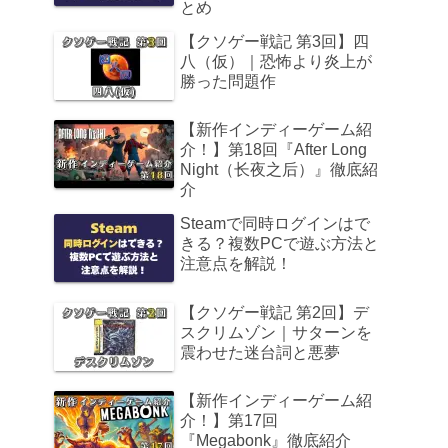
とめ
【クソゲー戦記 第3回】四
八（仮）｜恐怖より炎上が
勝った問題作
【新作インディーゲーム紹
介！】第18回『After Long
Night（长夜之后）』徹底紹
介
Steamで同時ログインはで
きる？複数PCで遊ぶ方法と
注意点を解説！
【クソゲー戦記 第2回】デ
スクリムゾン｜サターンを
震わせた迷台詞と悪夢
【新作インディーゲーム紹
介！】第17回
『Megabonk』徹底紹介