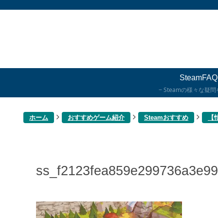
SteamFAQ
Steamの様々な疑
ホーム
おすすめゲーム紹介
Steamおすすめ
【
ss_f2123fea859e299736a3e9