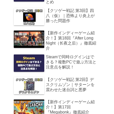
とめ
【クソゲー戦記 第3回】四
八（仮）｜恐怖より炎上が
勝った問題作
【新作インディーゲーム紹
介！】第18回『After Long
Night（长夜之后）』徹底紹
介
Steamで同時ログインはで
きる？複数PCで遊ぶ方法と
注意点を解説！
【クソゲー戦記 第2回】デ
スクリムゾン｜サターンを
震わせた迷台詞と悪夢
【新作インディーゲーム紹
介！】第17回
『Megabonk』徹底紹介