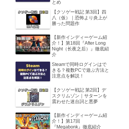
とめ
【クソゲー戦記 第3回】四
八（仮）｜恐怖より炎上が
勝った問題作
【新作インディーゲーム紹
介！】第18回『After Long
Night（长夜之后）』徹底紹
介
Steamで同時ログインはで
きる？複数PCで遊ぶ方法と
注意点を解説！
【クソゲー戦記 第2回】デ
スクリムゾン｜サターンを
震わせた迷台詞と悪夢
【新作インディーゲーム紹
介！】第17回
『Megabonk』徹底紹介