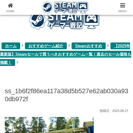
ゲーム関連雑記ブログ
HOME
MENU
ホーム
おすすめゲーム紹介
Steamおすすめ
【2025年
最新版】Steamセールで買うべきおすすめゲーム一覧！過去のセール価格も
掲載！
ss_1b6f2f86ea117a38d5b527e62ab030a93
0db972f
2023.08.27