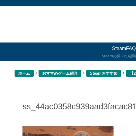
SteamFAQ
Steamの様々な疑
ホーム
おすすめゲーム紹介
Steamおすすめ
【
ss_44ac0358c939aad3facac8