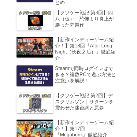
とめ
【クソゲー戦記 第3回】四
八（仮）｜恐怖より炎上が
勝った問題作
【新作インディーゲーム紹
介！】第18回『After Long
Night（长夜之后）』徹底紹
介
Steamで同時ログインはで
きる？複数PCで遊ぶ方法と
注意点を解説！
【クソゲー戦記 第2回】デ
スクリムゾン｜サターンを
震わせた迷台詞と悪夢
【新作インディーゲーム紹
介！】第17回
『Megabonk』徹底紹介