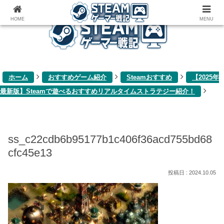
ゲーム関連雑記ブログ
HOME
MENU
ホーム
おすすめゲーム紹介
Steamおすすめ
【2025年
最新版】Steamで遊べるおすすめリアルタイムストラテジー紹介！
ss_c22cdb6b95177b1c406f36acd755bd68
cfc45e13
2024.10.05