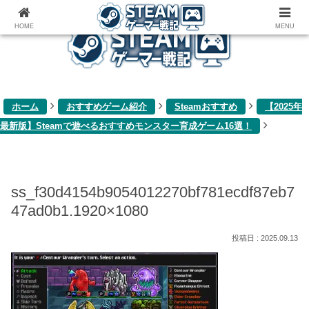
ゲーム関連雑記ブログ
HOME
MENU
ホーム
おすすめゲーム紹介
Steamおすすめ
【2025年
最新版】Steamで遊べるおすすめモンスター育成ゲーム16選！
ss_f30d4154b9054012270bf781ecdf87eb7
47ad0b1.1920×1080
2025.09.13