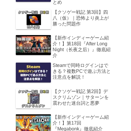
とめ
【クソゲー戦記 第3回】四
八（仮）｜恐怖より炎上が
勝った問題作
【新作インディーゲーム紹
介！】第18回『After Long
Night（长夜之后）』徹底紹
介
Steamで同時ログインはで
きる？複数PCで遊ぶ方法と
注意点を解説！
【クソゲー戦記 第2回】デ
スクリムゾン｜サターンを
震わせた迷台詞と悪夢
【新作インディーゲーム紹
介！】第17回
『Megabonk』徹底紹介