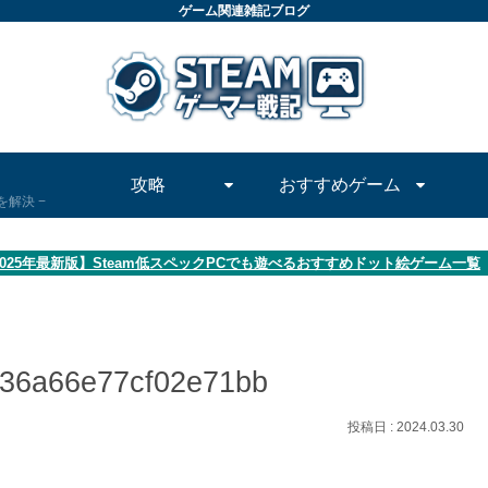
ゲーム関連雑記ブログ
攻略
おすすめゲーム
問を解決
2025年最新版】Steam低スペックPCでも遊べるおすすめドット絵ゲーム一覧
436a66e77cf02e71bb
2024.03.30