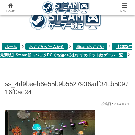
ゲーム関連雑記ブログ
HOME
MENU
ホーム
おすすめゲーム紹介
Steamおすすめ
【2025年
最新版】Steam低スペックPCでも遊べるおすすめドット絵ゲーム一覧
ss_4d9beeb8e55b9b5527936adf34cb5097
16f0ac34
2024.03.30