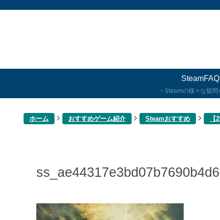
SteamFAQ
Steamの様々な疑
ホーム
おすすめゲーム紹介
Steamおすすめ
【
ss_ae44317e3bd07b7690b4d6