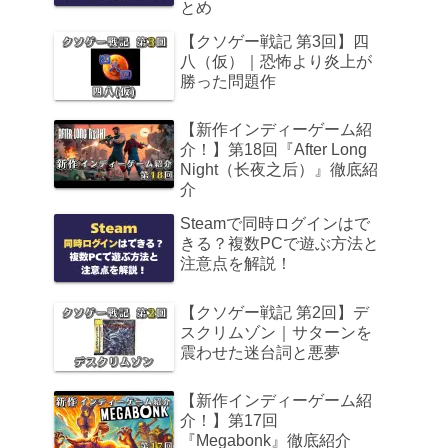
とめ
【クソゲー戦記 第3回】四
八（仮）｜恐怖より炎上が
勝った問題作
【新作インディーゲーム紹
介！】第18回『After Long
Night（长夜之后）』徹底紹
介
Steamで同時ログインはで
きる？複数PCで遊ぶ方法と
注意点を解説！
【クソゲー戦記 第2回】デ
スクリムゾン｜サターンを
震わせた迷台詞と悪夢
【新作インディーゲーム紹
介！】第17回
『Megabonk』徹底紹介