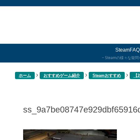
SteamFAQ
Steamの様々な疑
ホーム
おすすめゲーム紹介
Steamおすすめ
【
ss_9a7be08747e929dbf65916