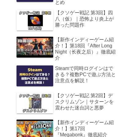
とめ
【クソゲー戦記 第3回】四
八（仮）｜恐怖より炎上が
勝った問題作
【新作インディーゲーム紹
介！】第18回『After Long
Night（长夜之后）』徹底紹
介
Steamで同時ログインはで
きる？複数PCで遊ぶ方法と
注意点を解説！
【クソゲー戦記 第2回】デ
スクリムゾン｜サターンを
震わせた迷台詞と悪夢
【新作インディーゲーム紹
介！】第17回
『Megabonk』徹底紹介