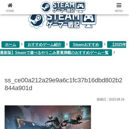
ゲーム関連雑記ブログ
HOME
MENU
ホーム
おすすめゲーム紹介
Steamおすすめ
【2025年
最新版】Steamで遊べるやりこみ要素満載のおすすめゲーム一覧
ss_ce00a212a29e9a6c1fc37b16dbd802b2
844a901d
2023.08.16