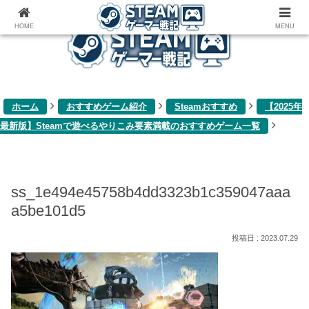
ゲーム関連雑記ブログ
HOME
MENU
ホーム
おすすめゲーム紹介
Steamおすすめ
【2025年
最新版】Steamで遊べるやりこみ要素満載のおすすめゲーム一覧
ss_1e494e45758b4dd3323b1c359047aaa
a5be101d5
2023.07.29