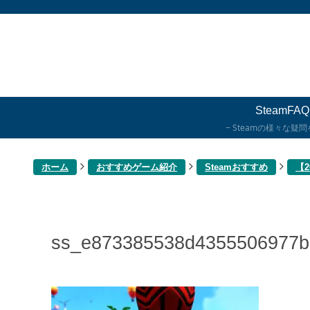
SteamFAQ
Steamの様々な疑
ホーム
おすすめゲーム紹介
Steamおすすめ
【
ss_e873385538d4355506977b