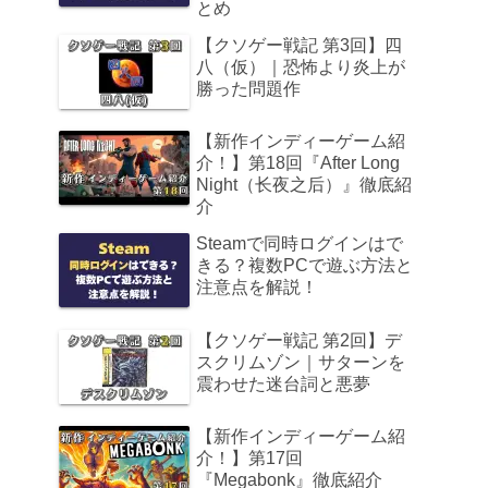
とめ
【クソゲー戦記 第3回】四
八（仮）｜恐怖より炎上が
勝った問題作
【新作インディーゲーム紹
介！】第18回『After Long
Night（长夜之后）』徹底紹
介
Steamで同時ログインはで
きる？複数PCで遊ぶ方法と
注意点を解説！
【クソゲー戦記 第2回】デ
スクリムゾン｜サターンを
震わせた迷台詞と悪夢
【新作インディーゲーム紹
介！】第17回
『Megabonk』徹底紹介