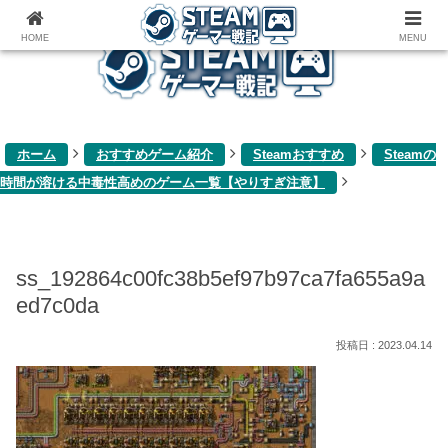
ゲーム関連雑記ブログ
HOME
MENU
ホーム
おすすめゲーム紹介
Steamおすすめ
Steamの
時間が溶ける中毒性高めのゲーム一覧【やりすぎ注意】
ss_192864c00fc38b5ef97b97ca7fa655a9a
ed7c0da
2023.04.14