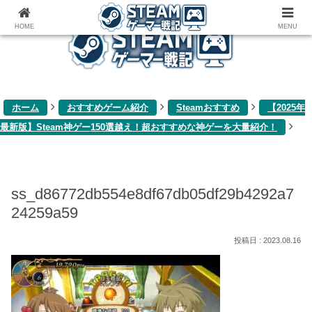
ゲーム関連雑記ブログ
HOME
MENU
ホーム
おすすめゲーム紹介
Steamおすすめ
【2025年
最新版】Steam神ゲー150選越え！超おすすめな神ゲーを大量紹介！
ss_d86772db554e8df67db05df29b4292a7
24259a59
2023.08.16