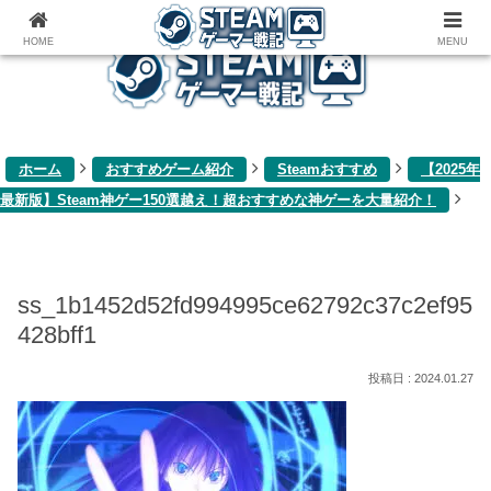
ゲーム関連雑記ブログ
HOME
MENU
ホーム
おすすめゲーム紹介
Steamおすすめ
【2025年
最新版】Steam神ゲー150選越え！超おすすめな神ゲーを大量紹介！
ss_1b1452d52fd994995ce62792c37c2ef95
428bff1
2024.01.27