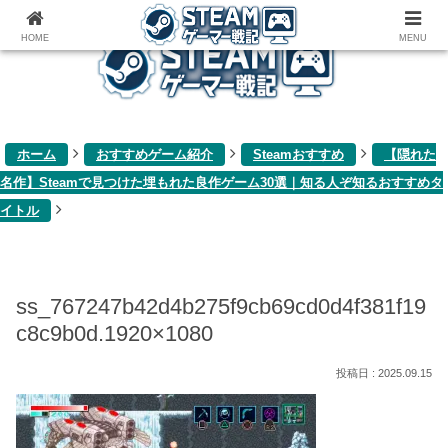
ゲーム関連雑記ブログ
HOME
MENU
ホーム
おすすめゲーム紹介
Steamおすすめ
【隠れた
名作】Steamで見つけた埋もれた良作ゲーム30選｜知る人ぞ知るおすすめタ
イトル
ss_767247b42d4b275f9cb69cd0d4f381f19
c8c9b0d.1920×1080
2025.09.15