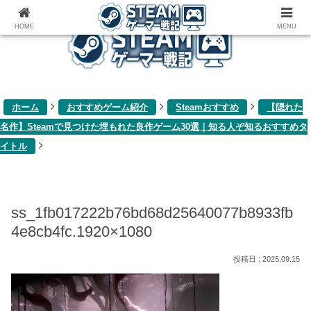
ゲーム関連雑記ブログ
HOME
MENU
ホーム
おすすめゲーム紹介
Steamおすすめ
【隠れた
名作】Steamで見つけた埋もれた良作ゲーム30選｜知る人ぞ知るおすすめタ
イトル
ss_1fb017222b76bd68d25640077b8933fb
4e8cb4fc.1920×1080
2025.09.15