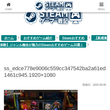
ゲーム関連雑記ブログ
HOME
MENU
ホーム
おすすめゲーム紹介
Steamおすすめ
【新感覚
体験】ジャンル融合が魅力のSteamおすすめゲーム10選！
ss_edce778e9006c559cc347542ba2a61ed
1461c945.1920×1080
2025.09.05