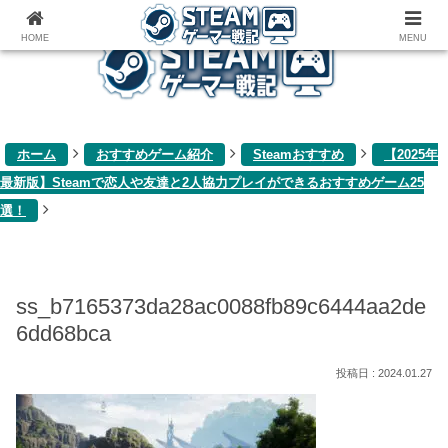
ゲーム関連雑記ブログ
HOME
MENU
ホーム
おすすめゲーム紹介
Steamおすすめ
【2025年
最新版】Steamで恋人や友達と2人協力プレイができるおすすめゲーム25
選！
ss_b7165373da28ac0088fb89c6444aa2de
6dd68bca
2024.01.27