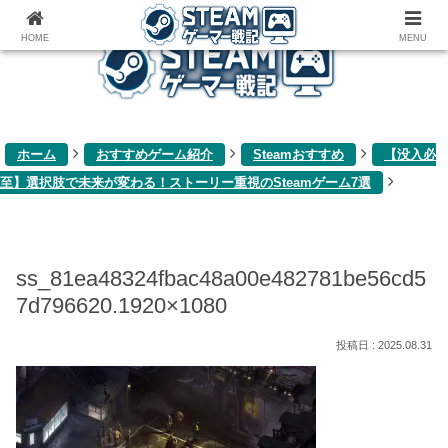
ゲーム関連雑記ブログ
HOME
MENU
ホーム
おすすめゲーム紹介
Steamおすすめ
【没入必
至】選択肢で未来が変わる！ストーリー重視のSteamゲーム7選
ss_81ea48324fbac48a00e482781be56cd5
7d796620.1920×1080
2025.08.31