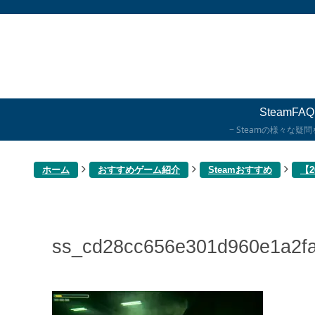
SteamFAQ
Steamの様々な疑
ホーム
おすすめゲーム紹介
Steamおすすめ
【
ss_cd28cc656e301d960e1a2f