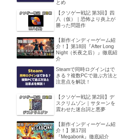
とめ
【クソゲー戦記 第3回】四
八（仮）｜恐怖より炎上が
勝った問題作
【新作インディーゲーム紹
介！】第18回『After Long
Night（长夜之后）』徹底紹
介
Steamで同時ログインはで
きる？複数PCで遊ぶ方法と
注意点を解説！
【クソゲー戦記 第2回】デ
スクリムゾン｜サターンを
震わせた迷台詞と悪夢
【新作インディーゲーム紹
介！】第17回
『Megabonk』徹底紹介