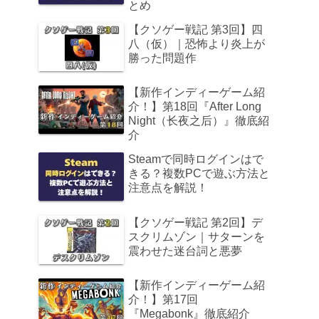
とめ
【クソゲー戦記 第3回】四
八（仮）｜恐怖より炎上が
勝った問題作
【新作インディーゲーム紹
介！】第18回『After Long
Night（长夜之后）』徹底紹
介
Steamで同時ログインはで
きる？複数PCで遊ぶ方法と
注意点を解説！
【クソゲー戦記 第2回】デ
スクリムゾン｜サターンを
震わせた迷台詞と悪夢
【新作インディーゲーム紹
介！】第17回
『Megabonk』徹底紹介