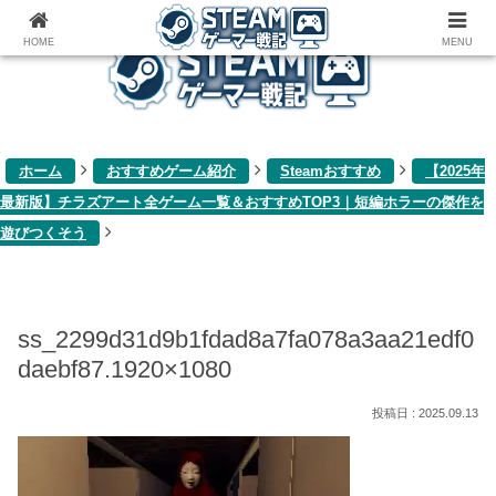
ゲーム関連雑記ブログ
HOME
MENU
ホーム
おすすめゲーム紹介
Steamおすすめ
【2025年
最新版】チラズアート全ゲーム一覧＆おすすめTOP3｜短編ホラーの傑作を
遊びつくそう
ss_2299d31d9b1fdad8a7fa078a3aa21edf0
daebf87.1920×1080
2025.09.13