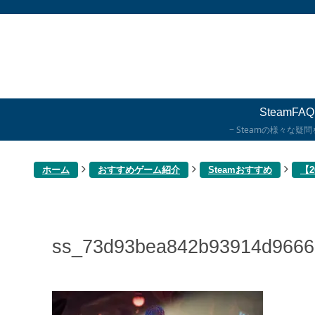
SteamFAQ
Steamの様々な疑
ホーム
おすすめゲーム紹介
Steamおすすめ
【
ss_73d93bea842b93914d9666