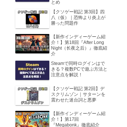
とめ
【クソゲー戦記 第3回】四
八（仮）｜恐怖より炎上が
勝った問題作
【新作インディーゲーム紹
介！】第18回『After Long
Night（长夜之后）』徹底紹
介
Steamで同時ログインはで
きる？複数PCで遊ぶ方法と
注意点を解説！
【クソゲー戦記 第2回】デ
スクリムゾン｜サターンを
震わせた迷台詞と悪夢
【新作インディーゲーム紹
介！】第17回
『Megabonk』徹底紹介