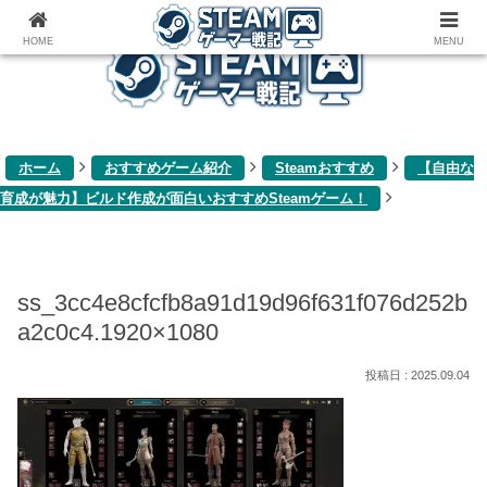
ゲーム関連雑記ブログ
HOME
MENU
ホーム
おすすめゲーム紹介
Steamおすすめ
【自由な
育成が魅力】ビルド作成が面白いおすすめSteamゲーム！
ss_3cc4e8cfcfb8a91d19d96f631f076d252b
a2c0c4.1920×1080
2025.09.04