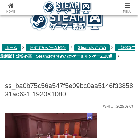
ゲーム関連雑記ブログ
HOME
MENU
ホーム
おすすめゲーム紹介
Steamおすすめ
【2025年
最新版】爆笑必至！Steamおすすめバカゲー＆ネタゲーム20選
ss_ba0b75c56a547f5e09bc0aa5146f33858
31ac631.1920×1080
2025.09.09