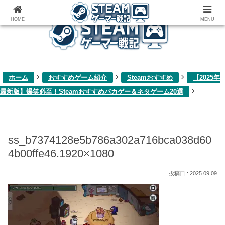
ゲーム関連雑記ブログ
HOME
MENU
ホーム
おすすめゲーム紹介
Steamおすすめ
【2025年
最新版】爆笑必至！Steamおすすめバカゲー＆ネタゲーム20選
ss_b7374128e5b786a302a716bca038d60
4b00ffe46.1920×1080
2025.09.09