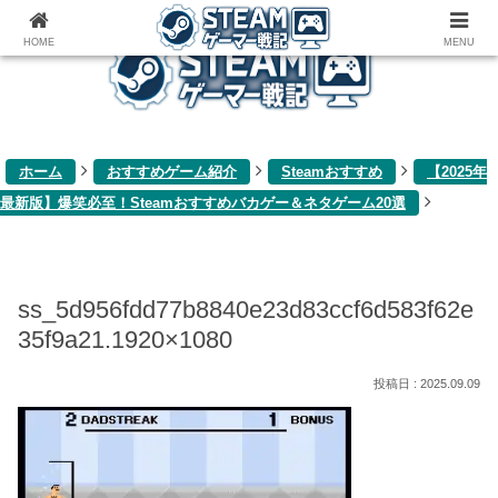
ゲーム関連雑記ブログ
HOME
MENU
ホーム
おすすめゲーム紹介
Steamおすすめ
【2025年
最新版】爆笑必至！Steamおすすめバカゲー＆ネタゲーム20選
ss_5d956fdd77b8840e23d83ccf6d583f62e
35f9a21.1920×1080
2025.09.09