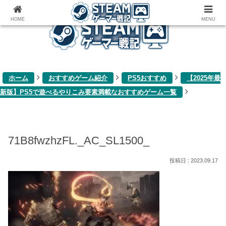
ゲーム関連雑記ブログ
HOME
MENU
ホーム
おすすめゲーム紹介
PS5おすすめ
【2025年最
新版】PS5で遊べるやりこみ要素満載なおすすめゲーム一覧
71B8fwzhzFL._AC_SL1500_
2023.09.17