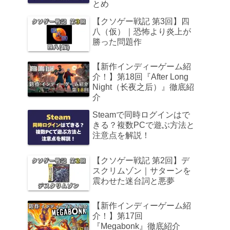
とめ
【クソゲー戦記 第3回】四
八（仮）｜恐怖より炎上が
勝った問題作
【新作インディーゲーム紹
介！】第18回『After Long
Night（长夜之后）』徹底紹
介
Steamで同時ログインはで
きる？複数PCで遊ぶ方法と
注意点を解説！
【クソゲー戦記 第2回】デ
スクリムゾン｜サターンを
震わせた迷台詞と悪夢
【新作インディーゲーム紹
介！】第17回
『Megabonk』徹底紹介